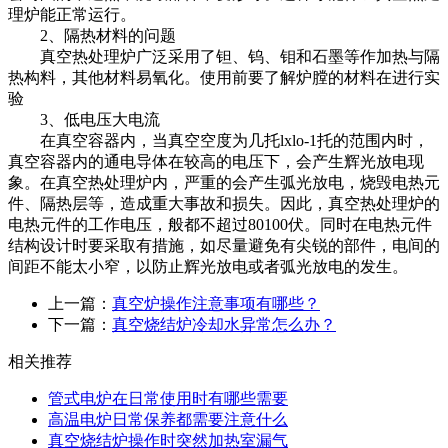
理炉能正常运行。
2、隔热材料的问题
真空热处理炉广泛采用了钽、钨、钼和石墨等作加热与隔
热构料，其他材料易氧化。使用前要了解炉膛的材料在进行实
验
3、低电压大电流
在真空容器内，当真空空度为几托lxlo-1托的范围内时，
真空容器内的通电导体在较高的电压下，会产生辉光放电现
象。在真空热处理炉内，严重的会产生弧光放电，烧毁电热元
件、隔热层等，造成重大事故和损失。因此，真空热处理炉的
电热元件的工作电压，般都不超过80100伏。同时在电热元件
结构设计时要采取有措施，如尽量避免有尖锐的部件，电间的
间距不能太小窄，以防止辉光放电或者弧光放电的发生。
上一篇：
真空炉操作注意事项有哪些？
下一篇：
真空烧结炉冷却水异常怎么办？
相关推荐
管式电炉在日常使用时有哪些需要
高温电炉日常保养都需要注意什么
真空烧结炉操作时突然加热室漏气