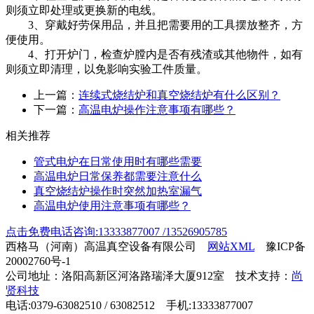
则须立即处理或更换新的电线。
3、穿戴好劳保用品，并且把需要用的工具摆放整齐，方
便使用。
4、打开炉门，检查炉膛内是否有残渣或其他物件，如有
则须立即清理，以免影响实验工件质量。
上一篇：
连续式烧结炉和真空烧结炉有什么区别？
下一篇：
高温电炉操作注意事项有哪些？
相关推荐
管式电炉在日常使用时有哪些需要
高温电炉日常保养都需要注意什么
真空烧结炉操作时突然加热室漏气
高温电炉使用注意事项有哪些？
点击免费电话咨询:13333877007 /13526905785
西格马（河南）高温真空设备有限公司
网站XML
豫ICP备
20002760号-1
公司地址：洛阳高新区河洛路瑞泽大厦912室 技术支持：
尚
贤科技
电话:0379-63082510 / 63082512 手机:13333877007