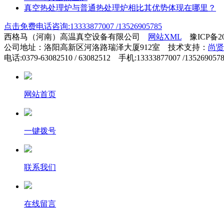
真空热处理炉与普通热处理炉相比其优势体现在哪里？
点击免费电话咨询:13333877007 /13526905785
西格马（河南）高温真空设备有限公司
网站XML
豫ICP备200
公司地址：洛阳高新区河洛路瑞泽大厦912室 技术支持：
尚贤
电话:0379-63082510 / 63082512 手机:13333877007 /135269057
网站首页
一键拨号
联系我们
在线留言