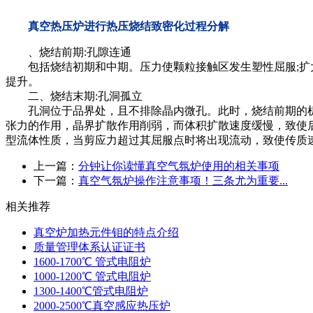
真空热压炉进行热压烧结致密化过程分解
、烧结前期:孔隙连通
包括烧结初期和中期。压力使颗粒接触区发生塑性屈服;扩大
提升。
二、烧结末期:孔洞孤立
孔洞位于品界处，且不排除晶内微孔。此时，烧结前期的机
张力的作用，晶界扩散作用削弱，而体积扩散速度缓慢，致使
型流体性质，当剪应力超过其屈服点时将出现流动，致使传质
上一篇：
分钟让你读懂真空气氛炉使用的相关事项
下一篇：
真空气氛炉操作注意事项！三条尤为重要...
相关推荐
真空炉加热元件钼的特点介绍
质量管理体系认证证书
1600-1700℃ 管式电阻炉
1000-1200℃ 管式电阻炉
1300-1400℃管式电阻炉
2000-2500℃真空感应热压炉